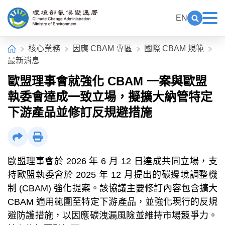
中央內容區塊[快捷鍵Alt+C]
:::
EN
展開關鍵
展
環境部氣候變遷署全球資訊網
:::
首頁
核心業務
因應 CBAM 專區
國際 CBAM 規範
最新消息
歐盟理事會就強化 CBAM 一案與歐盟
執委會達成一致立場，擬擴大納管特定
下游產品並修訂反規避措施
社群分享
列印
歐盟理事會於 2026 年 6 月 12 日達成共同立場，支
持歐盟執委會於 2025 年 12 月提出的碳邊境調整機
制 (CBAM) 強化提案。該協議主要修訂內容包含擴大
CBAM 適用範圍至特定下游產品，並強化現行的反規
避防護措施，以因應碳洩漏風險並維持市場競爭力。