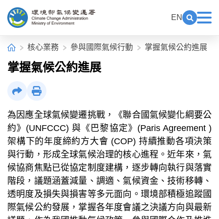
中央內容區塊[快捷鍵Alt+C]
:::
EN
展開關鍵
展
環境部氣候變遷署全球資訊網
:::
首頁
核心業務
參與國際氣候行動
掌握氣候公約進展
掌握氣候公約進展
社群分享
列印
為因應全球氣候變遷挑戰，《聯合國氣候變化綱要公
約》(UNFCCC) 與《巴黎協定》(Paris Agreement )
架構下的年度締約方大會 (COP) 持續推動各項決策
與行動，形成全球氣候治理的核心進程。近年來，氣
候協商焦點已從協定制度建構，逐步轉向執行與落實
階段，議題涵蓋減量、調適、氣候資金、技術移轉、
透明度及損失與損害等多元面向。環境部積極追蹤國
際氣候公約發展，掌握各年度會議之決議方向與最新