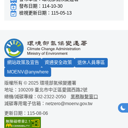
發布日期：
114-10-30
檢視更新日期：
115-05-13
:::
網站政策及宣告
資通安全政策
退休人員專區
MOENV@anywhere
版權所有 © 2025 環境部氣候變遷署
地址：100209
臺北市中正區愛國西路2號
總機/減碳專線：
02-2322-2050
業務聯繫窗口
減碳專用電子信箱：
netzero@moenv.gov.tw
網站
深
更新日期：115-08-06