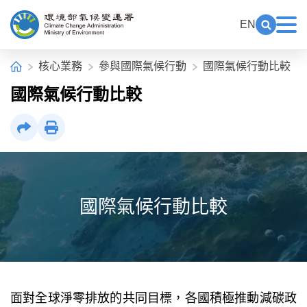
中央內容區塊[快捷鍵Alt+C]
:::
EN
展開關鍵
展
環境部氣候變遷署全球資訊網
:::
首頁
核心業務
參與國際氣候行動
國際氣候行動比較
國際氣候行動比較
社群分享
列印
國際氣候行動比較
面對全球淨零排放的共同目標，各國積極推動減碳政