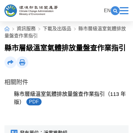
中央內容區塊[快捷鍵Alt+C]
:::
EN
展開關鍵
展
環境部氣候變遷署全球資訊網
:::
首頁
資訊服務
下載及出版品
縣市層級溫室氣體排放
量盤查作業指引
縣市層級溫室氣體排放量盤查作業指引
社群分享
列印
相關附件
縣市層級溫室氣體排放量盤查作業指引（113 年
版）
PDF
發布單位：
淨零推動組