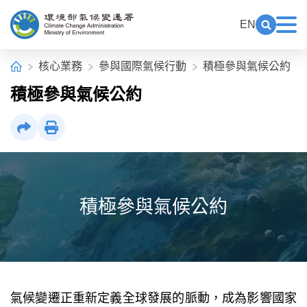
中央內容區塊[快捷鍵Alt+C]
:::
EN
展開關鍵
展
環境部氣候變遷署全球資訊網
:::
首頁
核心業務
參與國際氣候行動
積極參與氣候公約
積極參與氣候公約
社群分享
列印
積極參與氣候公約
氣候變遷正重新定義全球發展的脈動，成為影響國家