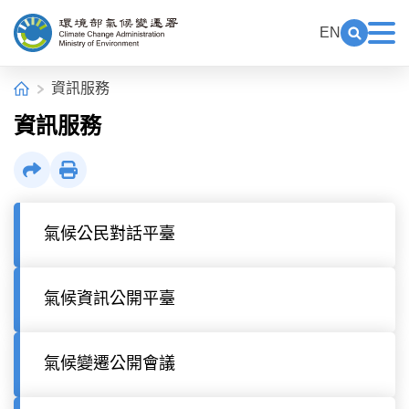
中央內容區塊[快捷鍵Alt+C]
:::
EN
展開關鍵
展
環境部氣候變遷署全球資訊網
:::
首頁
資訊服務
資訊服務
社群分享
列印
氣候公民對話平臺
氣候資訊公開平臺
氣候變遷公開會議