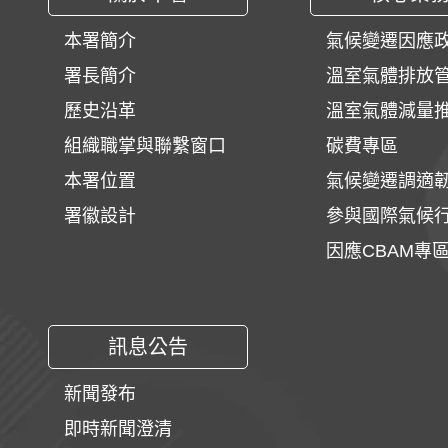
本署簡介
氣候變遷因應
署長簡介
溫室氣體排放
歷史沿革
溫室氣體減量
組織職掌與聯繫窗口
碳費專區
本署位置
氣候變遷調適
署徽設計
參與國際氣候
因應CBAM專
訊息公告
新聞發布
即時新聞澄清