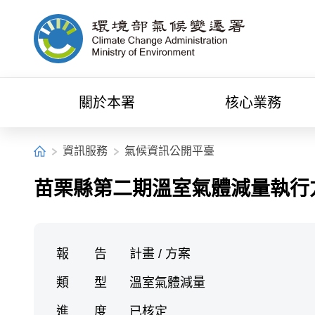
中央內容區塊[快捷鍵Alt+C]
環境部氣候變遷署全球資訊網
關於本署
核心業務
:::
首頁
資訊服務
氣候資訊公開平臺
苗栗縣第二期溫室氣體減量執行
報 告
計畫 / 方案
類 型
溫室氣體減量
進 度
已核定