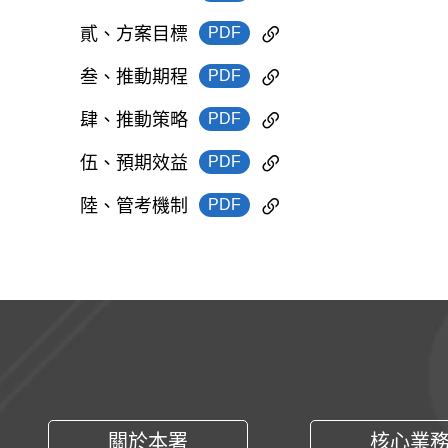
PDF
貳、方案目標
PDF
叁、推動期程
PDF
肆、推動策略
PDF
伍、預期效益
PDF
陸、管考機制
:::
關於本署
核心業