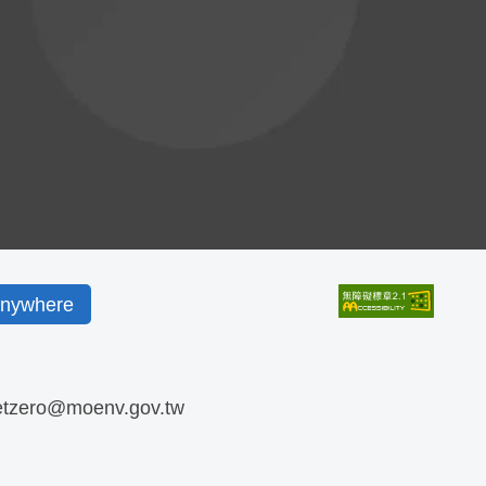
ywhere
etzero@moenv.gov.tw