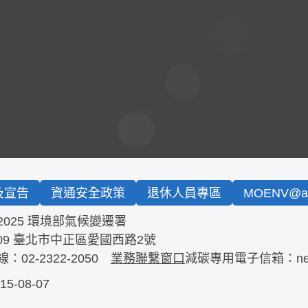
及宣告
資通安全政策
退休人員專區
MOENV@an
2025 環境部氣候變遷署
09
臺北市中正區愛國西路2號
線：
02-2322-2050
業務聯繫窗口
減碳專用電子信箱：
n
-08-07