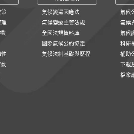
政策
氣候變遷因應法
氣候
管理
氣候變遷主管法規
氣候
推動
全國法規資料庫
氣候
國際氣候公約協定
科研
韌性
氣候法制基礎與歷程
補助
行動
下載
區
檔案