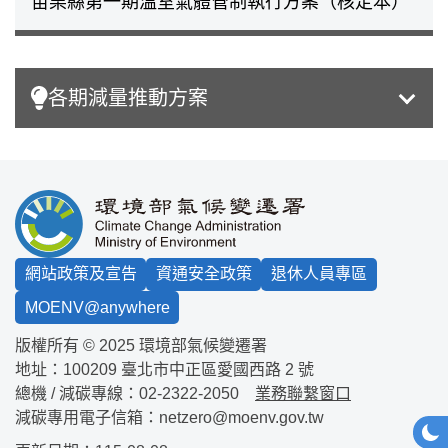
苗栗縣第一期溫室氣體管制執行方案（核定本）
各期減量推動方案
:::
網站政策及宣告
資通安全政策
退休人員專區
MOENV@anywhere
版權所有 © 2025 環境部氣候變遷署
地址：100209
臺北市中正區愛國西路 2 號
總機 / 減碳專線：
02-2322-2050
業務聯繫窗口
減碳專用電子信箱：
netzero@moenv.gov.tw
網站
深