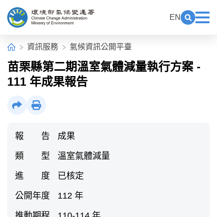
中央內容區塊[快捷鍵Alt+C]
:::
EN
展開關鍵
展
環境部氣候變遷署全球資訊網
:::
首頁
資訊服務
氣候資訊公開平臺
苗栗縣第二期溫室氣體減量執行方案 -
111 年成果報告
社群分享
列印
報 告
成果
類 型
溫室氣體減量
進 度
已核定
公開年度
112 年
推動期程
110-114 年