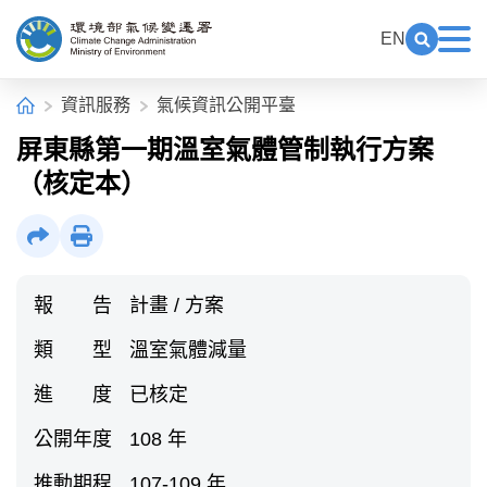
中央內容區塊[快捷鍵Alt+C]
:::
EN
展開關鍵
展
環境部氣候變遷署全球資訊網
:::
首頁
資訊服務
氣候資訊公開平臺
屏東縣第一期溫室氣體管制執行方案
（核定本）
社群分享
列印
報 告
計畫 / 方案
類 型
溫室氣體減量
進 度
已核定
公開年度
108 年
推動期程
107-109 年