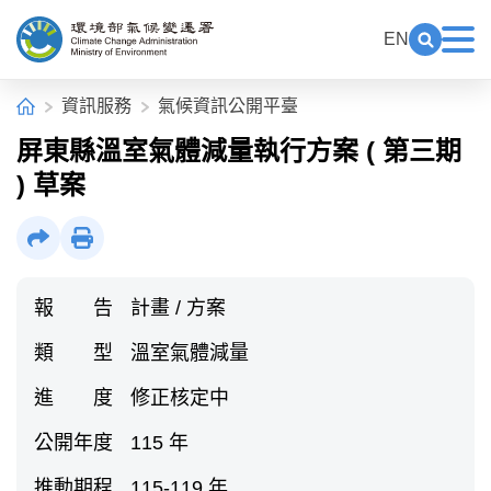
中央內容區塊[快捷鍵Alt+C]
:::
EN
展開關鍵
展
環境部氣候變遷署全球資訊網
:::
首頁
資訊服務
氣候資訊公開平臺
屏東縣溫室氣體減量執行方案 ( 第三期
) 草案
社群分享
列印
報 告
計畫 / 方案
類 型
溫室氣體減量
進 度
修正核定中
公開年度
115 年
推動期程
115-119 年