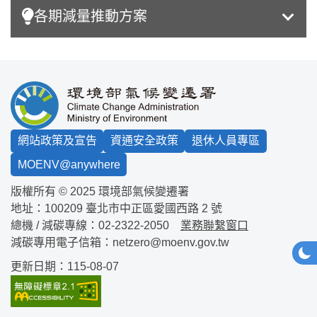
各期減量推動方案
:::
網站政策及宣告
資通安全政策
退休人員專區
MOENV@anywhere
版權所有 © 2025 環境部氣候變遷署
地址：100209
臺北市中正區愛國西路 2 號
總機 / 減碳專線：
02-2322-2050
業務聯繫窗口
減碳專用電子信箱：
netzero@moenv.gov.tw
網站
深
更新日期：115-08-07