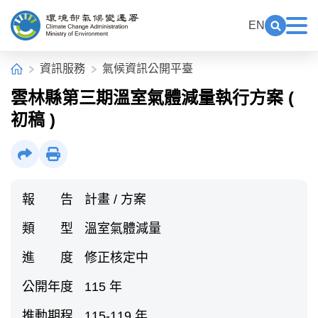
中央內容區塊[快捷鍵Alt+C]
:::
EN
展開關鍵
展
環境部氣候變遷署全球資訊網
:::
首頁
資訊服務
氣候資訊公開平臺
雲林縣第三期溫室氣體減量執行方案 (
初稿 )
社群分享
列印
報 告
計畫 / 方案
類 型
溫室氣體減量
進 度
修正核定中
公開年度
115 年
推動期程
115-119 年