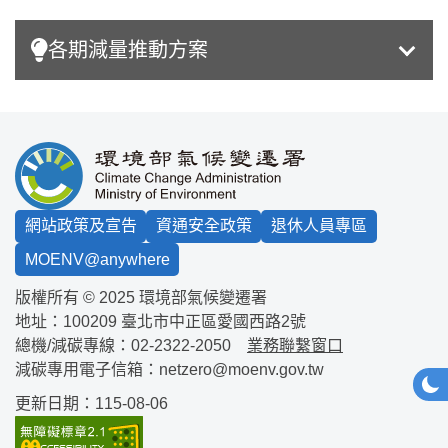
各期減量推動方案
:::
網站政策及宣告
資通安全政策
退休人員專區
MOENV@anywhere
版權所有 © 2025 環境部氣候變遷署
地址：100209
臺北市中正區愛國西路2號
總機/減碳專線：
02-2322-2050
業務聯繫窗口
減碳專用電子信箱：
netzero@moenv.gov.tw
網站
深
更新日期：115-08-06