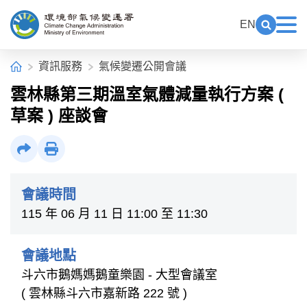
中央內容區塊[快捷鍵Alt+C]
:::
EN
展開關鍵
展
環境部氣候變遷署全球資訊網
:::
首頁
資訊服務
氣候變遷公開會議
雲林縣第三期溫室氣體減量執行方案 (
草案 ) 座談會
社群分享
列印
會議時間
115 年 06 月 11 日 11:00 至 11:30
會議地點
斗六市鵝媽媽鵝童樂園 - 大型會議室
( 雲林縣斗六市嘉新路 222 號 )