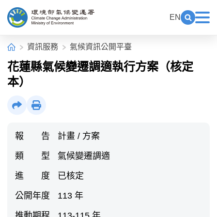
中央內容區塊[快捷鍵Alt+C]
:::
EN
展開關鍵
展
環境部氣候變遷署全球資訊網
:::
首頁
資訊服務
氣候資訊公開平臺
花蓮縣氣候變遷調適執行方案（核定
本）
社群分享
列印
報 告
計畫 / 方案
類 型
氣候變遷調適
進 度
已核定
公開年度
113 年
推動期程
113-115 年