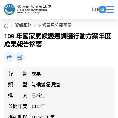
中央內容區塊[快捷鍵Alt+C]
:::
EN
展開關鍵
展
環境部氣候變遷署全球資訊網
:::
首頁
資訊服務
氣候資訊公開平臺
109 年國家氣候變遷調適行動方案年度
成果報告摘要
社群分享
列印
報 告
成果
類 型
氣候變遷調適
進 度
已核定
公開年度
111 年
推動期程
107-111 年