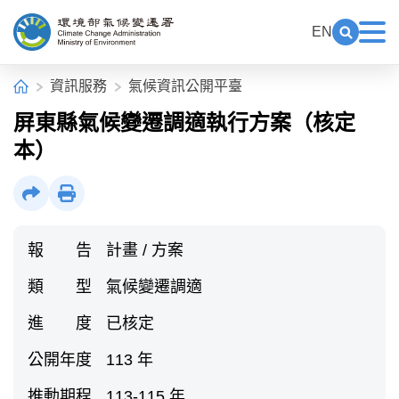
中央內容區塊[快捷鍵Alt+C]
:::
EN
展開關鍵
展
環境部氣候變遷署全球資訊網
:::
首頁
資訊服務
氣候資訊公開平臺
屏東縣氣候變遷調適執行方案（核定
本）
社群分享
列印
報 告
計畫 / 方案
類 型
氣候變遷調適
進 度
已核定
公開年度
113 年
推動期程
113-115 年