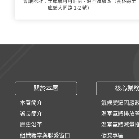
會議地址：
土庫驛可可莊園 - 溫室體驗區（雲林縣土
庫鎮大同路 1-2 號）
:::
關於本署
核心業
本署簡介
氣候變遷因應
署長簡介
溫室氣體排放
歷史沿革
溫室氣體減量
組織職掌與聯繫窗口
碳費專區