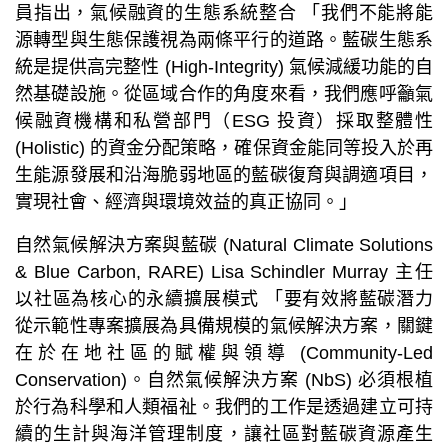
員指出，氣候融資的生態系統整合 「我們不能將能
源轉型與生態保護視為兩條平行的道路。藍碳生態系
統是提供高完整性 (High-Integrity) 氣候減緩功能的自
然基礎設施。從區域合作的角度來看，我們應呼籲氣
候融資機構和私營部門（ESG 投資）採取整體性
(Holistic) 的資金分配策略，確保資金能同等投入於再
生能源發展和沿海脆弱地區的藍碳復育與調適項目，
實現社會、經濟與環境效益的真正協同。」
自然氣候解決方案與藍碳 (Natural Climate Solutions
& Blue Carbon, RARE) Lisa Schindler Murray 主任
以社區為核心的永續擴展模式 「要有效將藍碳潛力
從示範性專案擴展為具備規模的氣候解決方案，關鍵
在於在地社區的賦權與領導 (Community-Led
Conservation)。自然氣候解決方案 (NbS) 必須根植
於行為科學和人類福祉。我們的工作是透過建立可持
續的生計與海洋管理制度，讓社區對藍碳資源產生