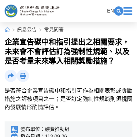
中央內容區塊[快捷鍵Alt+C]
:::
EN
展開關鍵
展
環境部氣候變遷署全球資訊網
:::
首頁
訊息公告
常見問答
企業宣告碳中和指引提出之相關要求，
未來會不會評估訂為強制性規範、以及
是否考量未來導入相關獎勵措施？
社群分享
列印
是否符合企業宣告碳中和指引可作為相關表彰或獎勵
措施之評核項目之一；是否訂定強制性規範則須視國
內發展情形酌情評估。
發布單位：
碳費推動組
發布日期：
113-09-26