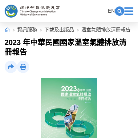
中央內容區塊[快捷鍵Alt+C]
:::
EN
展開關鍵
展
環境部氣候變遷署全球資訊網
:::
首頁
資訊服務
下載及出版品
溫室氣體排放清冊報告
2023 年中華民國國家溫室氣體排放清
冊報告
社群分享
列印