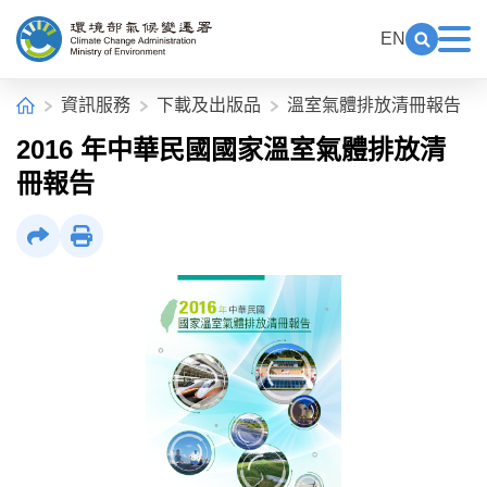
中央內容區塊[快捷鍵Alt+C]
:::
EN
展開關鍵
展
環境部氣候變遷署全球資訊網
:::
首頁
資訊服務
下載及出版品
溫室氣體排放清冊報告
2016 年中華民國國家溫室氣體排放清
冊報告
社群分享
列印