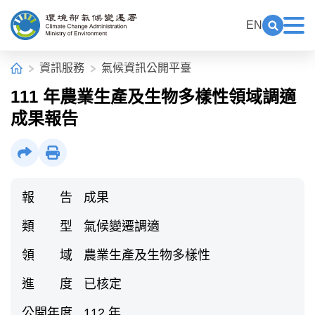
中央內容區塊[快捷鍵Alt+C]
:::
EN
展開關鍵
展
環境部氣候變遷署全球資訊網
:::
首頁
資訊服務
氣候資訊公開平臺
111 年農業生產及生物多樣性領域調適
成果報告
社群分享
列印
報 告
成果
類 型
氣候變遷調適
領 域
農業生產及生物多樣性
進 度
已核定
公開年度
112 年