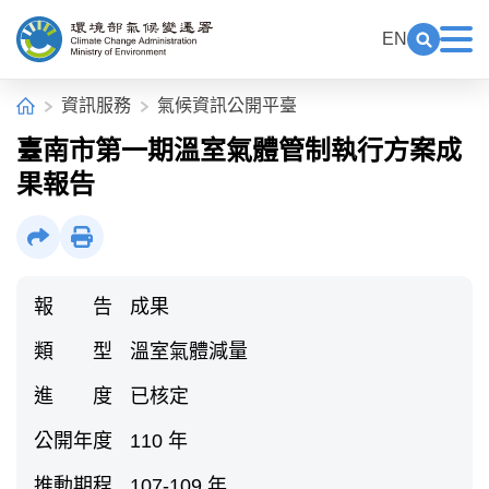
中央內容區塊[快捷鍵Alt+C]
:::
EN
展開關鍵
展
環境部氣候變遷署全球資訊網
:::
首頁
資訊服務
氣候資訊公開平臺
臺南市第一期溫室氣體管制執行方案成
果報告
社群分享
列印
報 告
成果
類 型
溫室氣體減量
進 度
已核定
公開年度
110 年
推動期程
107-109 年