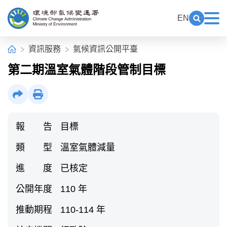
中央內容區塊[快捷鍵Alt+C]
:::
EN
展開關鍵
展
環境部氣候變遷署全球資訊網
:::
首頁
資訊服務
氣候資訊公開平臺
第二期溫室氣體階段管制目標
社群分享
列印
報 告
目標
類 型
溫室氣體減量
進 度
已核定
公開年度
110 年
推動期程
110-114 年