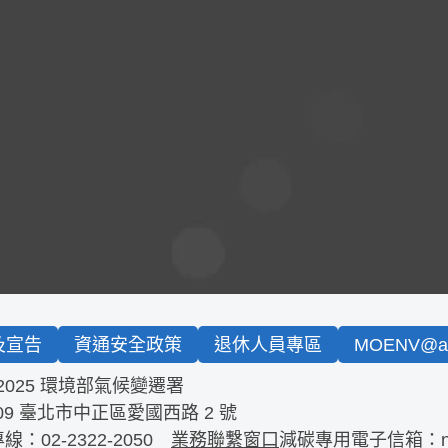
及宣告
資通安全政策
退休人員專區
MOENV@an
2025 環境部氣候變遷署
09
臺北市中正區愛國西路 2 號
專線：
02-2322-2050
業務聯繫窗口
減碳專用電子信箱：