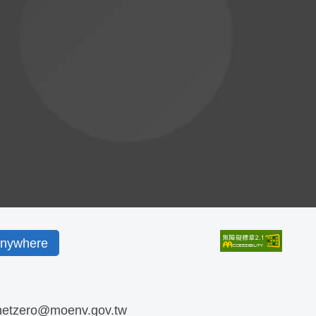
ywhere
netzero@moenv.gov.tw