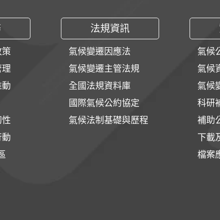
務
法規資訊
政策
氣候變遷因應法
氣候
管理
氣候變遷主管法規
氣候
推動
全國法規資料庫
氣候
國際氣候公約協定
科研
韌性
氣候法制基礎與歷程
補助
行動
下載
區
檔案