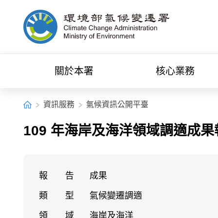
中央內容區塊[快捷鍵Alt+C]
環境部氣候變遷署全球資訊網
關於本署
核心業務
:::
首頁
資訊服務
氣候資訊公開平臺
109 年海岸及海洋領域調適成果
報 告
成果
類 型
氣候變遷調適
領 域
海岸及海洋