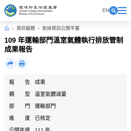
中央內容區塊[快捷鍵Alt+C]
:::
EN
展開關鍵
展
環境部氣候變遷署全球資訊網
:::
首頁
資訊服務
氣候資訊公開平臺
109 年運輸部門溫室氣體執行排放管制
成果報告
社群分享
列印
報 告
成果
類 型
溫室氣體減量
部 門
運輸部門
進 度
已核定
公開年度
111 年