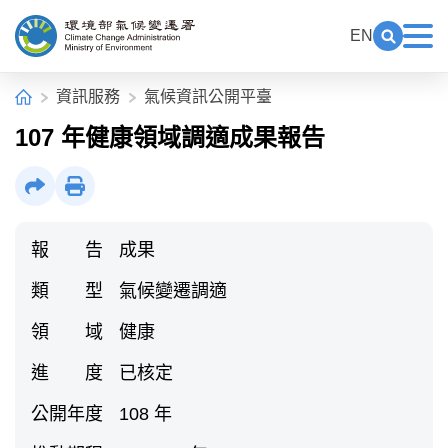
中央內容區塊[快捷鍵Alt+C]
:::
EN
展開關鍵
展
環境部氣候變遷署全球資訊網
:::
首頁
資訊服務
氣候資訊公開平臺
107 年健康領域調適成果報告
社群分享
列印
報 告
成果
類 型
氣候變遷調適
領 域
健康
進 度
已核定
公開年度
108 年