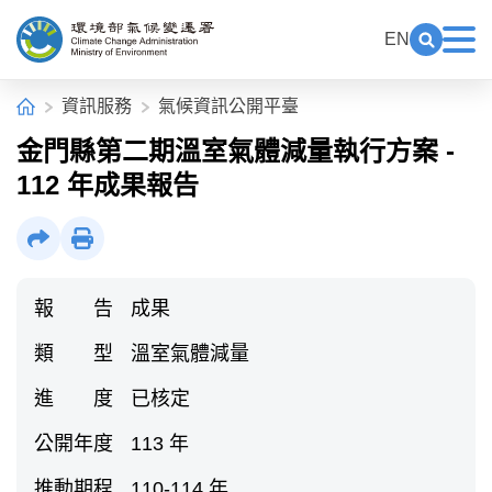
中央內容區塊[快捷鍵Alt+C]
:::
EN
展開關鍵
展
環境部氣候變遷署全球資訊網
:::
首頁
資訊服務
氣候資訊公開平臺
金門縣第二期溫室氣體減量執行方案 -
112 年成果報告
社群分享
列印
報 告
成果
類 型
溫室氣體減量
進 度
已核定
公開年度
113 年
推動期程
110-114 年