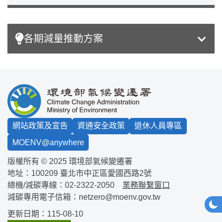
各期減量推動方案
:::
網站政策及宣告
資通安全政策
退休人員專區
MOENV@anywhere
版權所有 © 2025 環境部氣候變遷署
地址：100209
臺北市中正區愛國西路2號
總機/減碳專線：
02-2322-2050
業務聯繫窗口
減碳專用電子信箱：
netzero@moenv.gov.tw
網站
深
更新日期：115-08-10