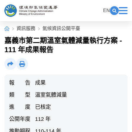
中央內容區塊[快捷鍵Alt+C]
:::
EN
展開關鍵
展
環境部氣候變遷署全球資訊網
:::
首頁
資訊服務
氣候資訊公開平臺
嘉義市第二期溫室氣體減量執行方案 -
111 年成果報告
社群分享
列印
報 告
成果
類 型
溫室氣體減量
進 度
已核定
公開年度
112 年
推動期程
110-114 年