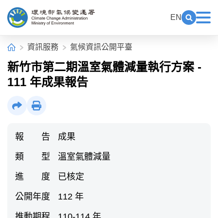
中央內容區塊[快捷鍵Alt+C]
:::
EN
展開關鍵
展
環境部氣候變遷署全球資訊網
:::
首頁
資訊服務
氣候資訊公開平臺
新竹市第二期溫室氣體減量執行方案 -
111 年成果報告
社群分享
列印
報 告
成果
類 型
溫室氣體減量
進 度
已核定
公開年度
112 年
推動期程
110-114 年