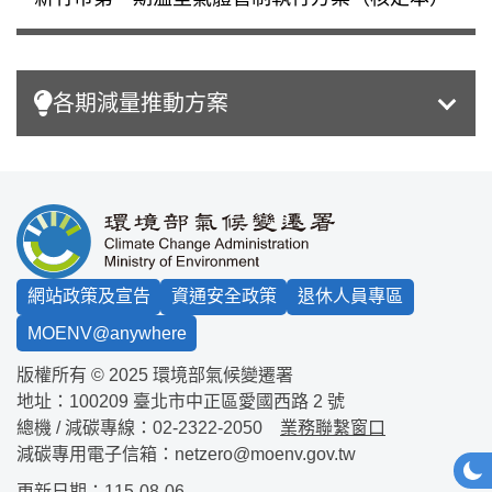
各期減量推動方案
:::
網站政策及宣告
資通安全政策
退休人員專區
MOENV@anywhere
版權所有 © 2025 環境部氣候變遷署
地址：100209
臺北市中正區愛國西路 2 號
總機 / 減碳專線：
02-2322-2050
業務聯繫窗口
減碳專用電子信箱：
netzero@moenv.gov.tw
網站
深
更新日期：115-08-06