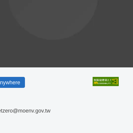
ywhere
etzero@moenv.gov.tw