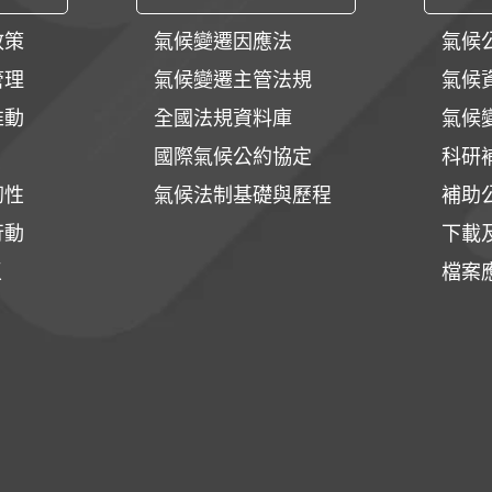
政策
氣候變遷因應法
氣候
管理
氣候變遷主管法規
氣候
推動
全國法規資料庫
氣候
國際氣候公約協定
科研
韌性
氣候法制基礎與歷程
補助
行動
下載
區
檔案