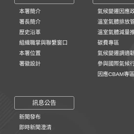
本署簡介
氣候變遷因應
署長簡介
溫室氣體排放
歷史沿革
溫室氣體減量
組織職掌與聯繫窗口
碳費專區
本署位置
氣候變遷調適
署徽設計
參與國際氣候
因應CBAM專
訊息公告
新聞發布
即時新聞澄清