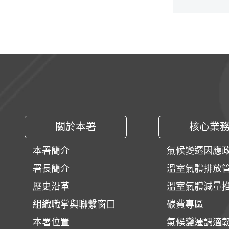
:::
關於本署
核心業
本署簡介
氣候變遷因應
署長簡介
溫室氣體排放
歷史沿革
溫室氣體減量
組織職掌與聯繫窗口
碳費專區
本署位置
氣候變遷調適