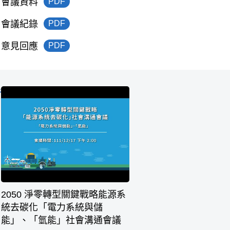
​會議資料
PDF
​會議紀錄
PDF
​意見回應
PDF
音
2050 淨零轉型關鍵戰略能源系
統去碳化「電力系統與儲
能」、「氫能」社會溝通會議