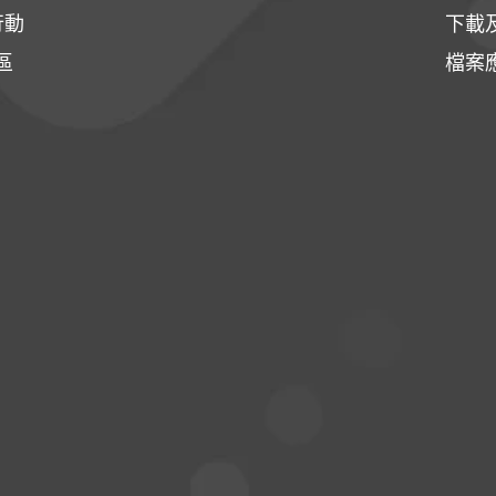
行動
下載
區
檔案