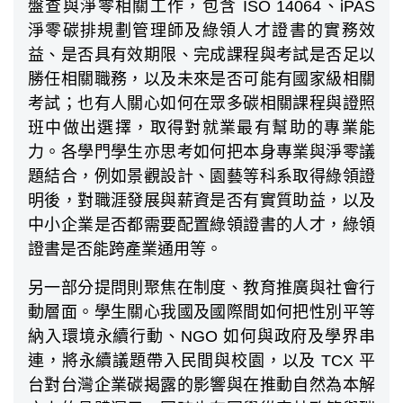
盤查與淨零相關工作，包含 ISO 14064、iPAS
淨零碳排規劃管理師及綠領人才證書的實務效
益、是否具有效期限、完成課程與考試是否足以
勝任相關職務，以及未來是否可能有國家級相關
考試；也有人關心如何在眾多碳相關課程與證照
班中做出選擇，取得對就業最有幫助的專業能
力。各學門學生亦思考如何把本身專業與淨零議
題結合，例如景觀設計、園藝等科系取得綠領證
明後，對職涯發展與薪資是否有實質助益，以及
中小企業是否都需要配置綠領證書的人才，綠領
證書是否能跨產業通用等。
另一部分提問則聚焦在制度、教育推廣與社會行
動層面。學生關心我國及國際間如何把性別平等
納入環境永續行動、NGO 如何與政府及學界串
連，將永續議題帶入民間與校園，以及 TCX 平
台對台灣企業碳揭露的影響與在推動自然為本解