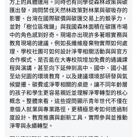
方上的具體運用。同時也有同學從森林政策與碳
匯出發，詢問禁伐天然林政策對林業與碳吸存的
影響、台灣在國際碳價與碳匯交易上的競爭力，
並對「樹位區塊鏈」與我國森林面積在碳匯市場
中的角色感到好奇。現場亦出現許多著眼實務與
教育現場的建議，例如長纖維廢棄物實際如何處
理、學校社團可如何設計淨零相關活動與與官方
合作模式、是否能在大專校院增加免費的通識課
程與演講，甚至向下延伸到高中、國中、國小甚
至幼兒園的環境教育，以及建議環境部研發與氣
候變遷、碳費或淨零相關的桌遊，讓不同年齡層
的孩子和學生更容易親近並理解淨零轉型的核心
概念。整體來看，這些提問顯示青年世代不僅在
意個人就業與專業路徑，更積極思考如何透過制
度設計、教育推廣與創新工具，實際參與並推動
淨零與永續轉型。