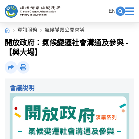
中央內容區塊[快捷鍵Alt+C]
:::
EN
展開關鍵
展
環境部氣候變遷署全球資訊網
:::
首頁
資訊服務
氣候變遷公開會議
開放政府：氣候變遷社會溝通及參與 -
【興大場】
社群分享
列印
會議說明