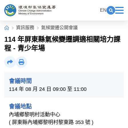
中央內容區塊[快捷鍵Alt+C]
:::
EN
展開關鍵
展
環境部氣候變遷署全球資訊網
:::
首頁
資訊服務
氣候變遷公開會議
114 年屏東縣氣候變遷調適相關培力課
程 - 青少年場
社群分享
列印
會議時間
114 年 08 月 24 日 09:00 至 11:00
會議地點
內埔鄉黎明村活動中心
( 屏東縣內埔鄉黎明村黎東路 353 號 )