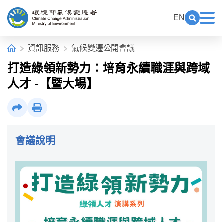
中央內容區塊[快捷鍵Alt+C]
:::
EN
展開關鍵
展
環境部氣候變遷署全球資訊網
:::
首頁
資訊服務
氣候變遷公開會議
打造綠領新勢力：培育永續職涯與跨域
人才 -【暨大場】
社群分享
列印
會議說明