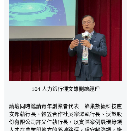
104 人力銀行鍾文雄副總經理
論壇同時邀請青年創業者代表—蜂巢數據科技盧
安邦執行長、穀笠合作社吳宗澤執行長、沃畝股
份有限公司許又仁執行長，以實際案例展現綠領
人才在農業與地方的落地路徑。盧安邦強調，綠