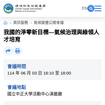
中央內容區塊[快捷鍵Alt+C]
:::
EN
展開關鍵
展
環境部氣候變遷署全球資訊網
:::
首頁
資訊服務
氣候變遷公開會議
我國的淨零新目標—氣候治理與綠領人
才培育
社群分享
列印
會議時間
114 年 06 月 03 日 16:10 至 18:00
會議地點
國立中正大學活動中心演藝廳