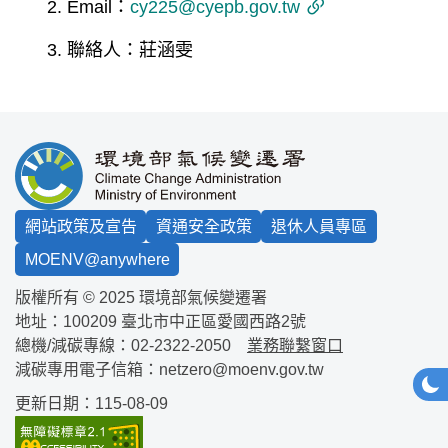
Email：
cy225@cyepb.gov.tw
聯絡人：莊涵雯
:::
網站政策及宣告
資通安全政策
退休人員專區
MOENV@anywhere
版權所有 © 2025 環境部氣候變遷署
地址：100209
臺北市中正區愛國西路2號
總機/減碳專線：
02-2322-2050
業務聯繫窗口
減碳專用電子信箱：
netzero@moenv.gov.tw
網站
深
更新日期：115-08-09