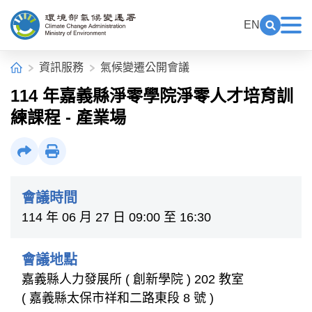
中央內容區塊[快捷鍵Alt+C]
:::
EN
展開關鍵
展
環境部氣候變遷署全球資訊網
:::
首頁
資訊服務
氣候變遷公開會議
114 年嘉義縣淨零學院淨零人才培育訓
練課程 - 產業場
社群分享
列印
會議時間
114 年 06 月 27 日 09:00 至 16:30
會議地點
嘉義縣人力發展所 ( 創新學院 ) 202 教室
( 嘉義縣太保市祥和二路東段 8 號 )