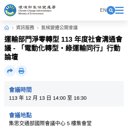
中央內容區塊[快捷鍵Alt+C]
:::
EN
展開關鍵
展
環境部氣候變遷署全球資訊網
:::
首頁
資訊服務
氣候變遷公開會議
運輸部門淨零轉型 113 年度社會溝通會
議 - 「電動化轉型‧綠運輸同行」行動
論壇
社群分享
列印
會議時間
113 年 12 月 13 日 14:00 至 16:30
會議地點
集思交通部國際會議中心 5 樓集會堂