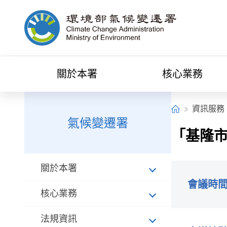
中央內容區塊[快捷鍵Alt+C]
環境部氣候變遷署全球資訊網
關於本署
核心業務
:::
:::
首頁
資訊服務
氣候變遷署
「基隆
關於本署
會議時
核心業務
法規資訊