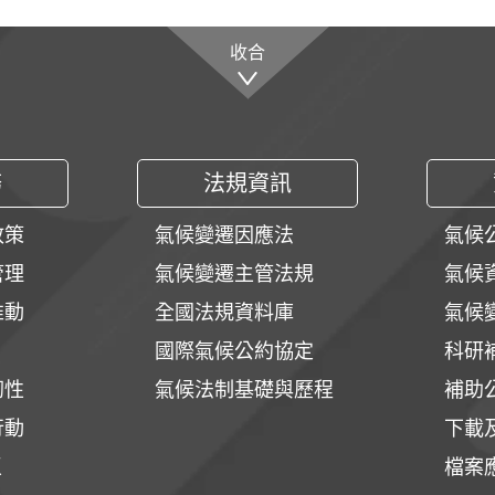
收合
務
法規資訊
政策
氣候變遷因應法
氣候
管理
氣候變遷主管法規
氣候
推動
全國法規資料庫
氣候
國際氣候公約協定
科研
韌性
氣候法制基礎與歷程
補助
行動
下載
區
檔案