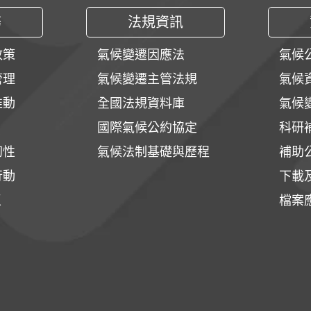
務
法規資訊
政策
氣候變遷因應法
氣候
管理
氣候變遷主管法規
氣候
推動
全國法規資料庫
氣候
國際氣候公約協定
科研
韌性
氣候法制基礎與歷程
補助
行動
下載
區
檔案