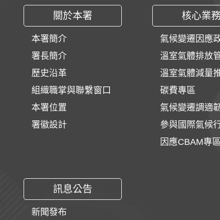
關於本署
核心業
本署簡介
氣候變遷因應
署長簡介
溫室氣體排放
歷史沿革
溫室氣體減量
組織職掌與聯繫窗口
碳費專區
本署位置
氣候變遷調適
署徽設計
參與國際氣候
因應CBAM專
訊息公告
新聞發布