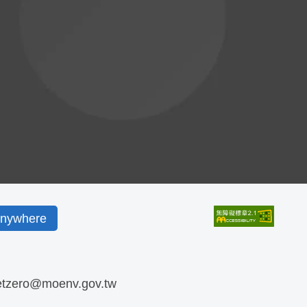
ywhere
etzero@moenv.gov.tw