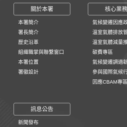
關於本署
核心業
本署簡介
氣候變遷因應
署長簡介
溫室氣體排放
歷史沿革
溫室氣體減量
組織職掌與聯繫窗口
碳費專區
本署位置
氣候變遷調適
署徽設計
參與國際氣候
因應CBAM專
訊息公告
新聞發布