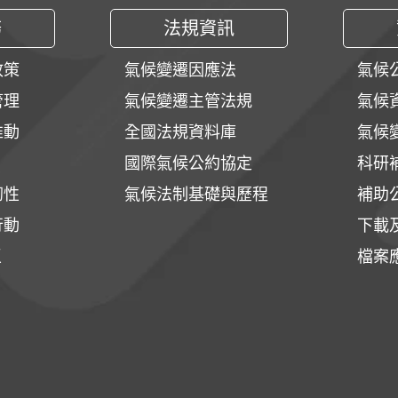
務
法規資訊
政策
氣候變遷因應法
氣候
管理
氣候變遷主管法規
氣候
推動
全國法規資料庫
氣候
國際氣候公約協定
科研
韌性
氣候法制基礎與歷程
補助
行動
下載
區
檔案