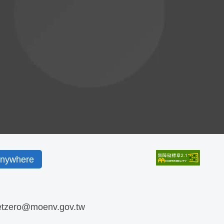
ywhere
etzero@moenv.gov.tw