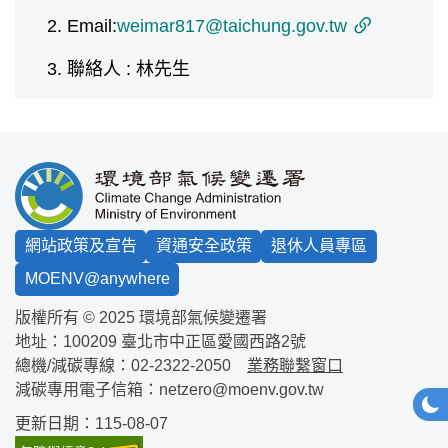
Email:
weimar817@taichung.gov.tw
聯絡人 : 林先生
:::
網站政策及宣告
資通安全政策
退休人員專區
MOENV@anywhere
版權所有 © 2025 環境部氣候變遷署
地址：100209
臺北市中正區愛國西路2號
總機/減碳專線：
02-2322-2050
業務聯繫窗口
減碳專用電子信箱：
netzero@moenv.gov.tw
網站
深
更新日期：115-08-07