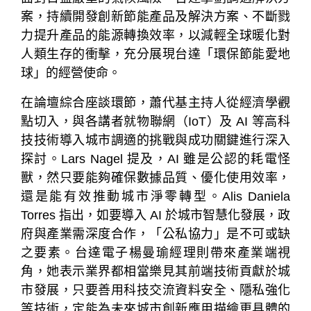
案，持續開發創新節能產品及解決方案、不斷戮
力提升產品的能源轉換效率，以減輕全球暖化對
人類生存的衝擊，充分展現台達「環保節能愛地
球」的經營使命。
在論壇綜合座談環節，蕭代基主持人從經濟學觀
點切入，與各講者就物聯網（IoT）及 AI 等高科
技技術導入城市調適的挑戰與成功關鍵進行深入
探討。Lars Nagel 提及，AI 雖是公認的耗電怪
獸，然只要能夠確保數據品質、優化使用效率，
還是能有效推動城市淨零轉型。Alis Daniela
Torres 指出，如要導入 AI 於城市智慧化發展，政
府與產業需深度合作，「公私協力」是不可或缺
之要素。台達電子楊曼瑜經理則帶來產業端視
角，她表示業界都相當樂見其前端技術貢獻於城
市發展，只要善用科技交流資料安全、隱私強化
等技術，定能為未來城市創新應用描繪更具體的