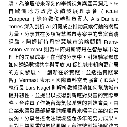
驗，為論壇帶來深刻的學術視角與產業洞見。來
自歐洲地方政府永續發展理事會 ( ICLEI
European ) 綠色數位轉型負責人 Alis Daniela
Torres 深入剖析 AI 如何成為推動氣候行動的關鍵
力量，分享其在多項智慧城市專案中的豐富實踐
經驗。阿姆斯特丹智慧城市策略顧問 Frans-
Anton Vermast 則帶來阿姆斯特丹在智慧城市治
理上的先驅成果，在他的分享中，引領聽眾聚焦
如何透過數據共享與開放 AI 促進城市朝向更宜居
的方向發展。「創新在於實踐，並透過實踐學
習」Vermast 表示。國際資料空間協會 ( IDSA )
執行長 Lars Nagel 則解析數據經濟如何幫助城市
提升韌性，並提出以技術創新應對災害的實際策
略。台達電子作為台灣氣候聯盟的創始會員，由
企業永續發展部楊曼瑜經理帶來標竿企業的企業
視角，分享台達關注環境議題多年的努力成果。
面對日益嚴重的氣候風險，台達擘劃調適解決方