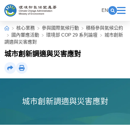
中央內容區塊[快捷鍵Alt+C]
:::
EN
展開關鍵
展
環境部氣候變遷署全球資訊網
:::
首頁
核心業務
參與國際氣候行動
積極參與氣候公約
國內響應活動
環境部 COP 29 系列論壇
城市創新
調適與災害應對
城市創新調適與災害應對
社群分享
列印
城市創新調適與災害應對