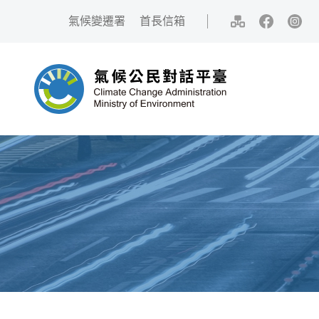
中央內容區塊[快捷鍵Alt+C]
:::
氣候變遷署
首長信箱
網站導覽
Facebook
IG
氣候公民對話平臺
:::