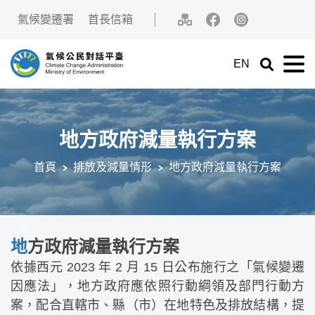
中央內容區塊[快捷鍵Alt+C]
:::
氣候變遷署
首長信箱
網站導覽
Facebook
IG
EN
展開關鍵字
展
氣候公民對話平臺
地方政府減量執行方案
首頁
排放及減量情形
地方政府減量執行方案
:::
地方政府減量執行方案
依據西元 2023 年 2 月 15 日公布施行之「氣候變遷
因應法」，地方政府應依照行動綱領及部門行動方
案，配合直轄市、縣（市）在地特色及排放結構，提