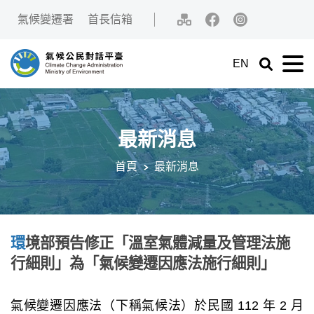
中央內容區塊[快捷鍵Alt+C]
:::
氣候變遷署
首長信箱
網站導覽
Facebook
IG
EN
展開關鍵字
展
氣候公民對話平臺
最新消息
首頁
最新消息
:::
環境部預告修正「溫室氣體減量及管理法施
行細則」為「氣候變遷因應法施行細則」
氣候變遷因應法（下稱氣候法）於民國 112 年 2 月