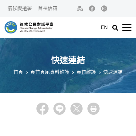
中央內容區塊[快捷鍵Alt+C]
:::
氣候變遷署
首長信箱
網站導覽
Facebook
IG
EN
展開關鍵字
展
氣候公民對話平臺
快速連結
首頁
頁首頁尾資料維護
頁首維護
快速連結
:::
Facebook
LINE
X
列印