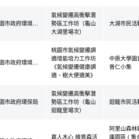
氣候變遷高衝擊潛
園市政府環境保
勢區工作坊（龜山
大湖市民活
局
大湖里場次）
桃園市氣候變遷調
適增能培力工作坊
中原大學圖書
園市政府環境保
《氣候變遷健康調
普仁小集
局
適、樹大便適美》
氣候變遷高衝擊潛
園市政府環保局
勢區工作坊（龜山
迴龍市民活
迴龍里場次）
阿里山森林
嘉人木心 檜意森活
庫園區 ( 