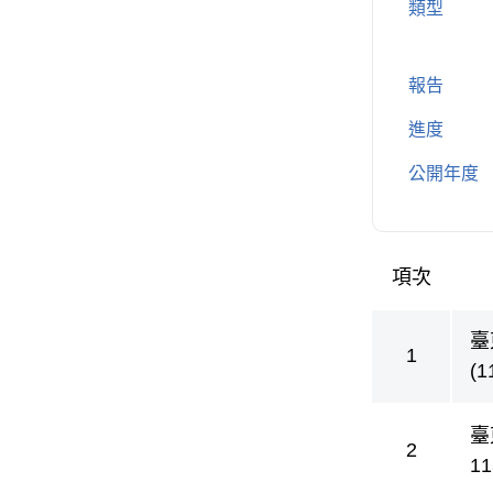
類型
報告
進度
公開年度
項次
方案成果
臺
1
(1
臺
2
1