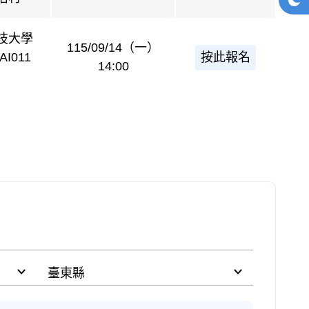
深
技大學
115/09/14（一）
按此報名
I011
14:00
縣市