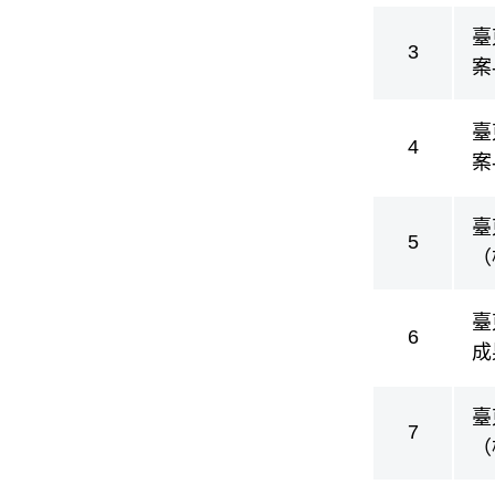
臺
3
案
臺
4
案
臺
5
（
臺
6
成
臺
7
（