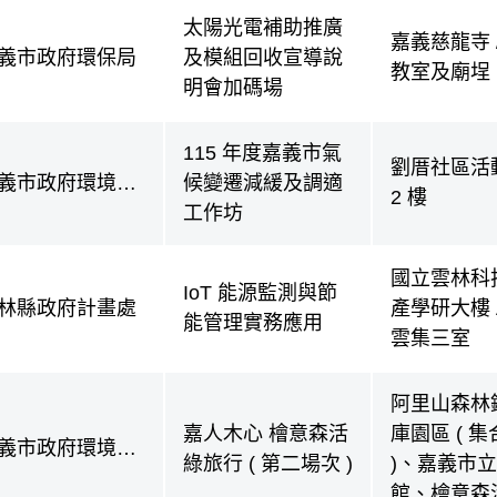
太陽光電補助推廣
嘉義慈龍寺 
義市政府環保局
及模組回收宣導說
教室及廟埕
明會加碼場
115 年度嘉義市氣
劉厝社區活
義市政府環境保
候變遷減緩及調適
2 樓
局
工作坊
國立雲林科
IoT 能源監測與節
林縣政府計畫處
產學研大樓 A
能管理實務應用
雲集三室
阿里山森林
嘉人木心 檜意森活
庫園區 ( 
義市政府環境保
綠旅行 ( 第二場次 )
)、嘉義市
局
館、檜意森