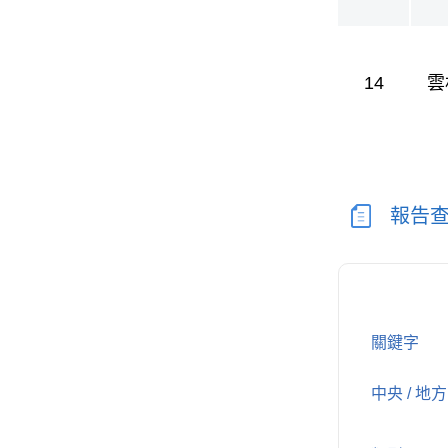
14
雲
報告
關鍵字
中央 / 地方