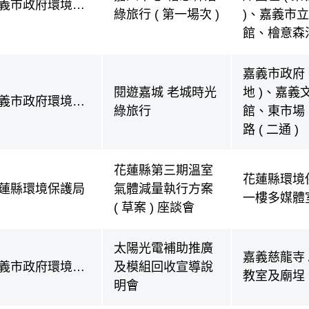
義市政府環境保
綠旅行 ( 第一場次 )
)、嘉義市
局
館、檜意森
嘉義市政府 
閱遊嘉城 老城時光
地 )、嘉義
義市政府環境保
綠旅行
館、東市場
局
路 ( 二通 )
花蓮縣第三期溫室
花蓮縣環境
蓮縣環境保護局
氣體減量執行方案
一樓多媒體
( 草案 ) 座談會
太陽光電補助推廣
嘉義慈龍寺 
義市政府環境保
及模組回收宣導說
教室及廟埕
局
明會