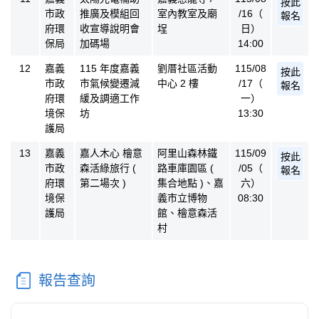
按此
市政
推廣及模組回
室內教室及廟
/16（
報名
府環
收宣導說明會
埕
日）
保局
加碼場
14:00
12
嘉義
115 年度嘉義
劉厝社區活動
115/08
按此
市政
市氣候變遷減
中心 2 樓
/17（
報名
府環
緩及調適工作
一）
境保
坊
13:30
護局
13
嘉義
嘉人木心 檜意
阿里山森林鐵
115/09
按此
市政
森活綠旅行 (
路車庫園區 (
/05（
報名
府環
第二場次 )
集合地點 )、嘉
六）
境保
義市立博物
08:30
護局
館、檜意森活
村
報告查詢