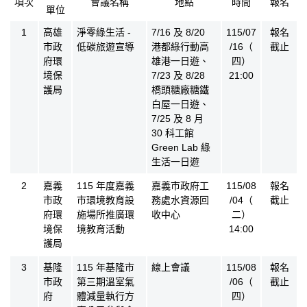
項次
會議名稱
地點
時間
報名
單位
氣候法公眾參與會議公告
1
高雄
淨零綠生活 -
7/16 及 8/20
115/07
報名
市政
低碳旅遊宣導
港都綠行動高
/16（
截止
府環
雄港一日遊、
四）
境保
7/23 及 8/28
21:00
護局
橋頭糖廠糖鐵
白屋一日遊、
7/25 及 8 月
30 科工館
Green Lab 綠
生活一日遊
2
嘉義
115 年度嘉義
嘉義市政府工
115/08
報名
市政
市環境教育設
務處水資源回
/04（
截止
府環
施場所推廣環
收中心
二）
境保
境教育活動
14:00
護局
3
基隆
115 年基隆市
線上會議
115/08
報名
市政
第三期溫室氣
/06（
截止
府
體減量執行方
四）