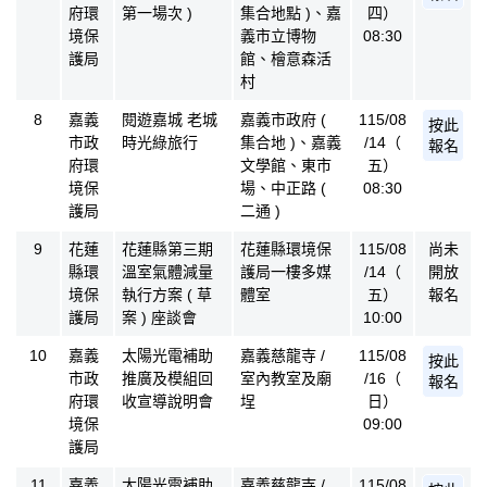
府環
第一場次 )
集合地點 )、嘉
四）
境保
義市立博物
08:30
護局
館、檜意森活
村
8
嘉義
閱遊嘉城 老城
嘉義市政府 (
115/08
按此
市政
時光綠旅行
集合地 )、嘉義
/14（
報名
府環
文學館、東市
五）
境保
場、中正路 (
08:30
護局
二通 )
9
花蓮
花蓮縣第三期
花蓮縣環境保
115/08
尚未
縣環
溫室氣體減量
護局一樓多媒
/14（
開放
境保
執行方案 ( 草
體室
五）
報名
護局
案 ) 座談會
10:00
10
嘉義
太陽光電補助
嘉義慈龍寺 /
115/08
按此
市政
推廣及模組回
室內教室及廟
/16（
報名
府環
收宣導說明會
埕
日）
境保
09:00
護局
11
嘉義
太陽光電補助
嘉義慈龍寺 /
115/08