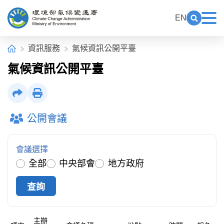
中央內容區塊[快捷鍵Alt+C]
:::
EN
展開關鍵
展
環境部氣候變遷署全球資訊網
:::
首頁
資訊服務
氣候資訊公開平臺
氣候資訊公開平臺
社群分享
列印
公開會議
會議選擇
全部
中央部會
地方政府
主辦