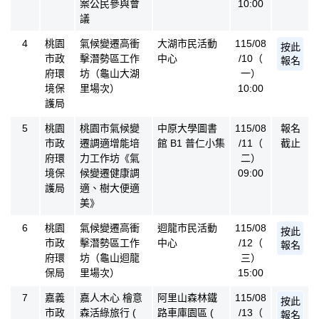
案公民參與會
10:00
議
4
桃園
氣候變遷高衝
大湖市民活動
115/08
按此
市政
擊潛勢區工作
中心
/10（
報名
府環
坊（龜山大湖
一）
境保
里場次）
10:00
護局
5
桃園
桃園市氣候變
中原大學圖書
115/08
報名
市政
遷調適增能培
館 B1 普仁小集
/11（
截止
府環
力工作坊《氣
二）
境保
候變遷健康調
09:00
護局
適、樹大便適
美》
6
桃園
氣候變遷高衝
迴龍市民活動
115/08
按此
市政
擊潛勢區工作
中心
/12（
報名
府環
坊（龜山迴龍
三）
保局
里場次）
15:00
7
嘉義
嘉人木心 檜意
阿里山森林鐵
115/08
按此
市政
森活綠旅行 (
路車庫園區 (
/13（
報名