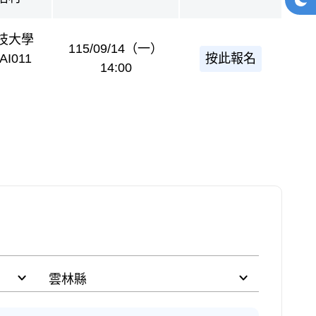
深
技大學
115/09/14（一）
按此報名
I011
14:00
縣市