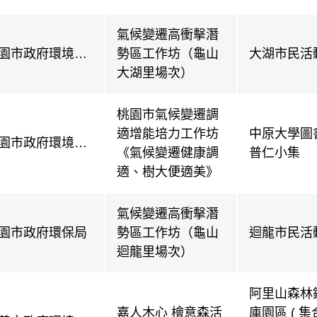
氣候變遷高衝擊潛
園市政府環境保
勢區工作坊（龜山
大湖市民活
局
大湖里場次）
桃園市氣候變遷調
適增能培力工作坊
中原大學圖書
園市政府環境保
《氣候變遷健康調
普仁小集
局
適、樹大便適美》
氣候變遷高衝擊潛
園市政府環保局
勢區工作坊（龜山
迴龍市民活
迴龍里場次）
阿里山森林
嘉人木心 檜意森活
庫園區 ( 