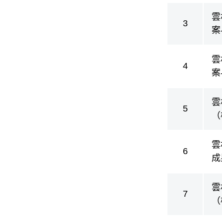
雲
3
案
雲
4
案
雲
5
（
雲
6
成
雲
7
（