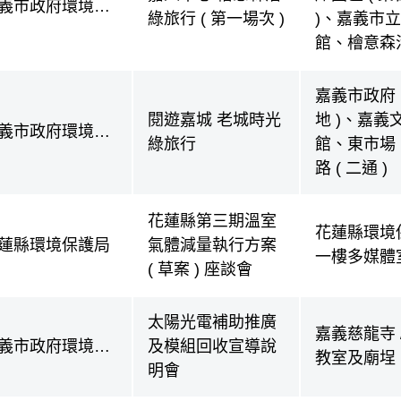
義市政府環境保
綠旅行 ( 第一場次 )
)、嘉義市
局
館、檜意森
嘉義市政府 
閱遊嘉城 老城時光
地 )、嘉義
義市政府環境保
綠旅行
館、東市場
局
路 ( 二通 )
花蓮縣第三期溫室
花蓮縣環境
蓮縣環境保護局
氣體減量執行方案
一樓多媒體
( 草案 ) 座談會
太陽光電補助推廣
嘉義慈龍寺 
義市政府環境保
及模組回收宣導說
教室及廟埕
局
明會