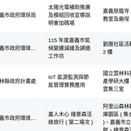
太陽光電補助推廣
嘉義慈龍寺 
義市政府環保局
及模組回收宣導說
教室及廟埕
明會加碼場
115 年度嘉義市氣
劉厝社區活
義市政府環境保
候變遷減緩及調適
2 樓
局
工作坊
國立雲林科
IoT 能源監測與節
林縣政府計畫處
產學研大樓 A
能管理實務應用
雲集三室
阿里山森林
嘉人木心 檜意森活
庫園區 ( 
義市政府環境保
綠旅行 ( 第二場次 )
)、嘉義市
局
館、檜意森