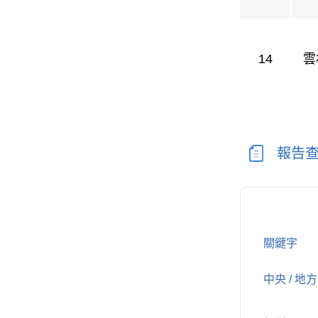
14
雲
報告
關鍵字
中央 / 地方