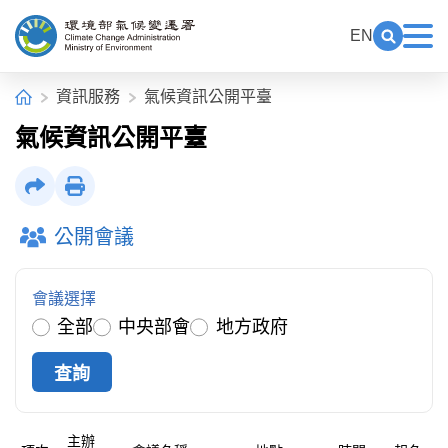
中央內容區塊[快捷鍵Alt+C]
:::
EN
展開關鍵
展
環境部氣候變遷署全球資訊網
:::
首頁
資訊服務
氣候資訊公開平臺
氣候資訊公開平臺
社群分享
列印
公開會議
會議選擇
全部
中央部會
地方政府
主辦