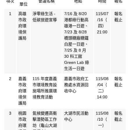
項次
會議名稱
地點
時間
報名
單位
氣候法公眾參與會議公告
1
高雄
淨零綠生活 -
7/16 及 8/20
115/07
報名
市政
低碳旅遊宣導
港都綠行動高
/16（
截止
府環
雄港一日遊、
四）
境保
7/23 及 8/28
21:00
護局
橋頭糖廠糖鐵
白屋一日遊、
7/25 及 8 月
30 科工館
Green Lab 綠
生活一日遊
2
嘉義
115 年度嘉義
嘉義市政府工
115/08
報名
市政
市環境教育設
務處水資源回
/04（
截止
府環
施場所推廣環
收中心
二）
境保
境教育活動
14:00
護局
3
桃園
氣候變遷高衝
大湖市民活動
115/08
報名
市政
擊潛勢區工作
中心
/10（
截止
府環
坊（龜山大湖
一）