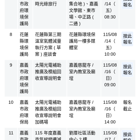
市政
時光綠旅行
集合地 )、嘉義
/14（
報名
府環
文學館、東市
五）
境保
場、中正路 (
08:30
護局
二通 )
8
花蓮
花蓮縣第三期
花蓮縣環境保
115/08
按此
縣環
溫室氣體減量
護局一樓多媒
/14（
報名
境保
執行方案 ( 草
體室
五）
護局
案 ) 座談會
10:00
9
嘉義
太陽光電補助
嘉義慈龍寺 /
115/08
按此
市政
推廣及模組回
室內教室及廟
/16（
報名
府環
收宣導說明會
埕
日）
境保
09:00
護局
10
嘉義
太陽光電補助
嘉義慈龍寺 /
115/08
報名
市政
推廣及模組回
室內教室及廟
/16（
截止
府環
收宣導說明會
埕
日）
保局
加碼場
14:00
11
嘉義
115 年度嘉義
劉厝社區活動
115/08
按此
市政
市氣候變遷減
中心 2 樓
/17（