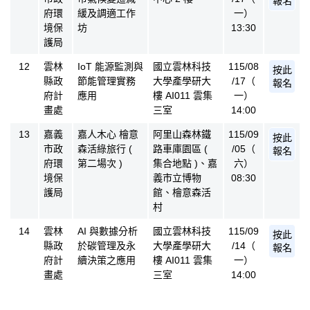
報名
府環
緩及調適工作
一）
境保
坊
13:30
護局
12
雲林
IoT 能源監測與
國立雲林科技
115/08
按此
縣政
節能管理實務
大學產學研大
/17（
報名
府計
應用
樓 AI011 雲集
一）
畫處
三室
14:00
13
嘉義
嘉人木心 檜意
阿里山森林鐵
115/09
按此
市政
森活綠旅行 (
路車庫園區 (
/05（
報名
府環
第二場次 )
集合地點 )、嘉
六）
境保
義市立博物
08:30
護局
館、檜意森活
村
14
雲林
AI 與數據分析
國立雲林科技
115/09
按此
縣政
於碳管理及永
大學產學研大
/14（
報名
府計
續決策之應用
樓 AI011 雲集
一）
畫處
三室
14:00