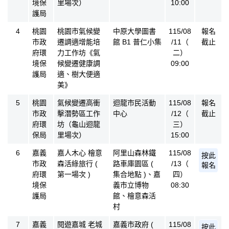
境保
里場次）
10:00
護局
4
桃園
桃園市氣候變
中原大學圖書
115/08
報名
市政
遷調適增能培
館 B1 普仁小集
/11（
截止
府環
力工作坊《氣
二）
境保
候變遷健康調
09:00
護局
適、樹大便適
美》
5
桃園
氣候變遷高衝
迴龍市民活動
115/08
報名
市政
擊潛勢區工作
中心
/12（
截止
府環
坊（龜山迴龍
三）
保局
里場次）
15:00
6
嘉義
嘉人木心 檜意
阿里山森林鐵
115/08
按此
市政
森活綠旅行 (
路車庫園區 (
/13（
報名
府環
第一場次 )
集合地點 )、嘉
四）
境保
義市立博物
08:30
護局
館、檜意森活
村
7
嘉義
閱遊嘉城 老城
嘉義市政府 (
115/08
按此